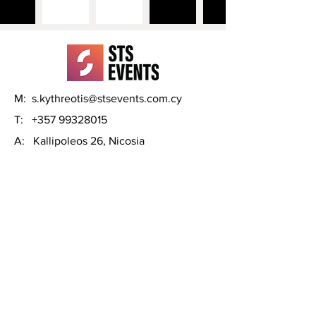
M:
s.kythreotis@stsevents.com.cy
T:
+357 99328015
A: Kallipoleos 26, Nicosia
Moto Expo Exhibition
Boyz Stuff Show